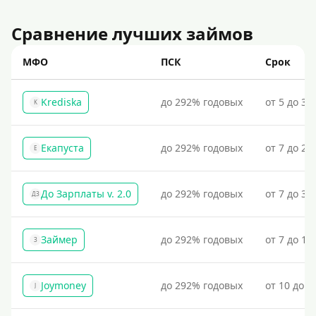
Сравнение лучших займов
МФО
ПСК
Срок
Krediska
до 292% годовых
от 5 до 30
K
Екапуста
до 292% годовых
от 7 до 21
Е
До Зарплаты v. 2.0
до 292% годовых
от 7 до 36
ДЗ
Займер
до 292% годовых
от 7 до 18
З
Joymoney
до 292% годовых
от 10 до 1
J