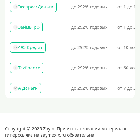
ЭкспрессДеньги
до 292% годовых
от 1 до 18
Э
Займы.рф
до 292% годовых
от 1 до 30
З
495 Кредит
до 292% годовых
от 10 до 1
4К
Tezfinance
до 292% годовых
от 60 до 3
T
А Деньги
до 292% годовых
от 7 до 31
АД
Copyright © 2025 Zaym. При использовании материалов
гиперссылка на zaymex-x.ru обязательна.