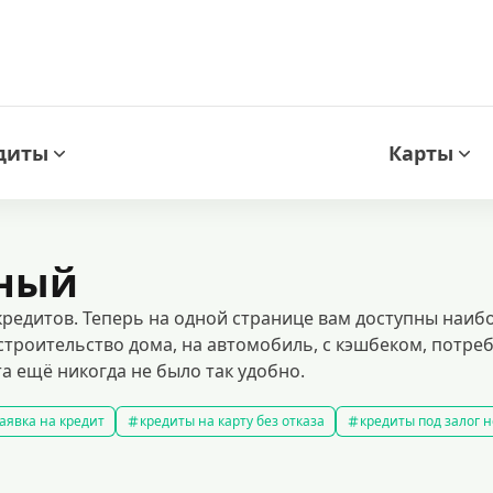
диты
Карты
чный
редитов. Теперь на одной странице вам доступны наи
 строительство дома, на автомобиль, с кэшбеком, потреб
 ещё никогда не было так удобно.
аявка на кредит
кредиты на карту без отказа
кредиты под залог
амые выгодные кредиты
кредиты с плохой кредитной историей
к
ит 100000 рублей
кредит на 300000 рублей
кредит на 2 миллиона