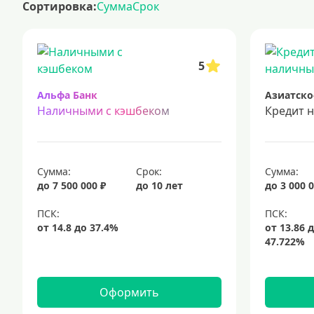
Сортировка:
Сумма
Срок
кредит на 200000 рублей
кредиты под низкий процент
з
кредиты для самозанятых
кредит на ремонт
кредиты на
срочный кредит
подбор кредита
5
Альфа Банк
Азиатско
Наличными с кэшбеком
Кредит 
Сумма:
Срок:
Сумма:
до 7 500 000 ₽
до 10 лет
до 3 000 0
Оформить