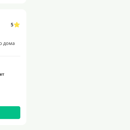
5
о дома
лет