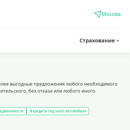
Москва
Страхование
более выгодные предложения любого необходимого
ительского, без отказа или любого иного.
 недвижимости
кредиты под залог автомобиля
редиты без справки о доходах
кредиты пенсионерам
 рублей
кредит на 500000 рублей
кредиты с 18 лет