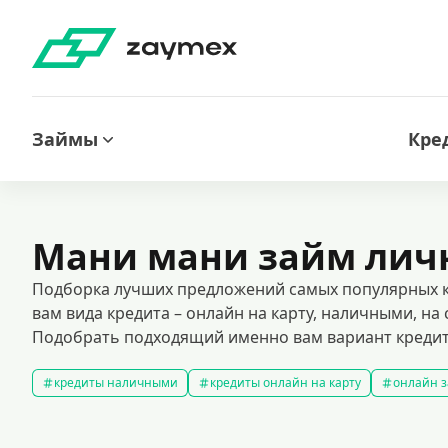
Займы
Кре
Мани мани займ ли
Подборка лучших предложений самых популярных к
вам вида кредита – онлайн на карту, наличными, на
Подобрать подходящий именно вам вариант кредита
кредиты наличными
кредиты онлайн на карту
онлайн з
кредитный калькулятор
рефинансирование кредитов
с
кредиты на 1000000 рублей
кредиты безработным
кред