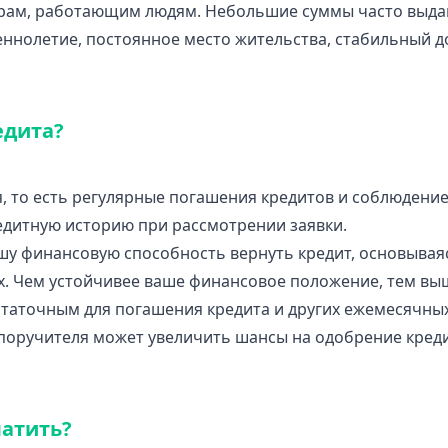
рам, работающим людям. Небольшие суммы часто выдаю
нолетие, постоянное место жительства, стабильный до
едита?
я, то есть регулярные погашения кредитов и соблюдени
едитную историю при рассмотрении заявки.
шу финансовую способность вернуть кредит, основываяс
х. Чем устойчивее ваше финансовое положение, тем вы
статочным для погашения кредита и других ежемесячных
поручителя может увеличить шансы на одобрение кредит
латить?